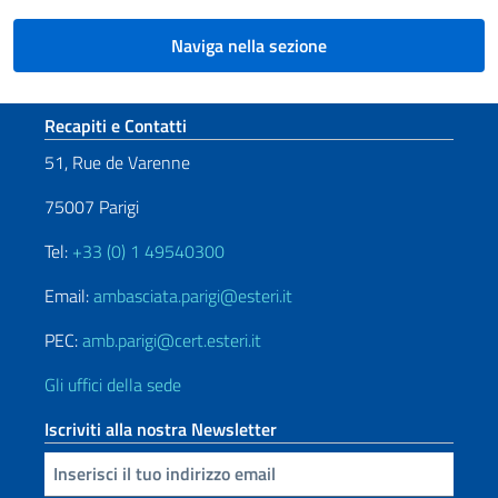
Naviga nella sezione
Sezione footer
Recapiti e Contatti
51, Rue de Varenne
75007 Parigi
Tel:
+33 (0) 1 49540300
Email:
ambasciata.parigi@esteri.it
PEC:
amb.parigi@cert.esteri.it
Gli uffici della sede
Iscriviti alla nostra Newsletter
Inserisci la tua email