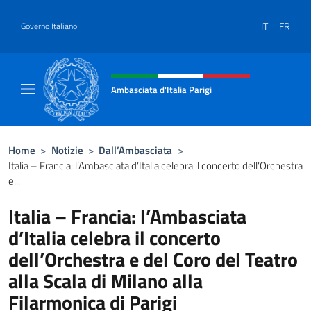
Salta al contenuto
IT
FR
Governo Italiano
Intestazione sito, social e menù
Ambasciata d'Italia Parigi
Il sito ufficiale dell'Ambasciata d'Italia Parigi
Home
>
Notizie
>
Dall’Ambasciata
>
Italia – Francia: l’Ambasciata d’Italia celebra il concerto dell’Orchestra
e...
Italia – Francia: l’Ambasciata
d’Italia celebra il concerto
dell’Orchestra e del Coro del Teatro
alla Scala di Milano alla
Filarmonica di Parigi