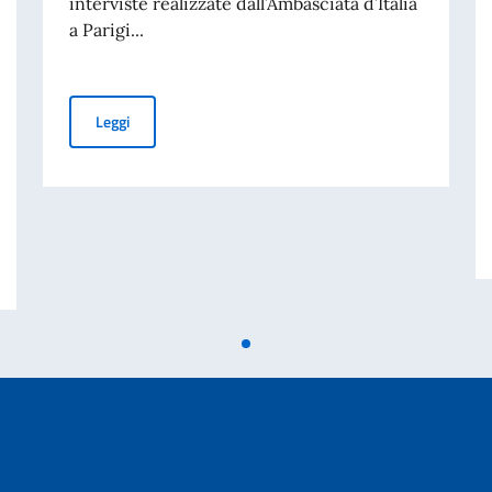
interviste realizzate dall’Ambasciata d’Italia
a Parigi...
La Science à la Carte
Leggi
a scienziati italiani in Francia e Germania e la Ministra della Ricerca e dell’