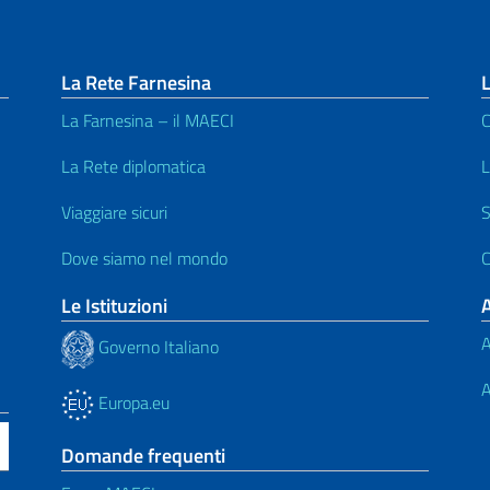
La Rete Farnesina
L
La Farnesina – il MAECI
C
La Rete diplomatica
L
Viaggiare sicuri
S
Dove siamo nel mondo
C
Le Istituzioni
A
Governo Italiano
A
Europa.eu
Domande frequenti