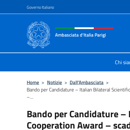
Salta al contenuto
Governo Italiano
Intestazione sito, social 
Ambasciata d'Italia Parigi
Il sito ufficiale dell'Ambasciata d'Ita
Chi si
Home
>
Notizie
>
Dall’Ambasciata
>
Bando per Candidature – Italian Bilateral Scientif
–...
Bando per Candidature – It
Cooperation Award – sca