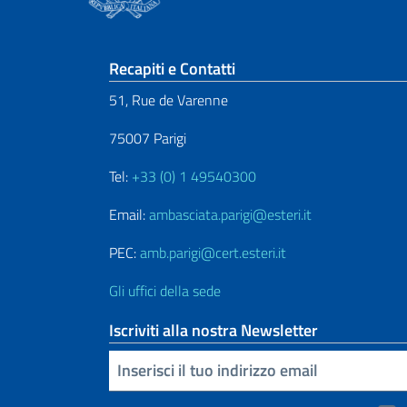
Sezione footer
Recapiti e Contatti
51, Rue de Varenne
75007 Parigi
Tel:
+33 (0) 1 49540300
Email:
ambasciata.parigi@esteri.it
PEC:
amb.parigi@cert.esteri.it
Gli uffici della sede
Iscriviti alla nostra Newsletter
Inserisci la tua email