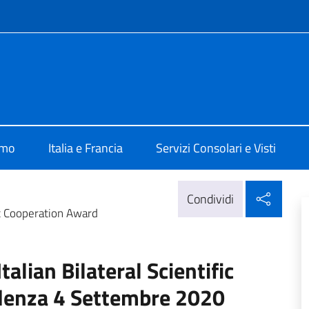
e menù
lia Parigi
amo
Italia e Francia
Servizi Consolari e Visti
Condi
Condividi
ic Cooperation Award
alian Bilateral Scientific
denza 4 Settembre 2020