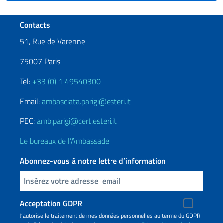
Section de pied de page
Contacts
51, Rue de Varenne
75007 Paris
Tel:
+33 (0) 1 49540300
Email:
ambasciata.parigi@esteri.it
PEC:
amb.parigi@cert.esteri.it
Le bureaux de l’Ambassade
Abonnez-vous à notre lettre d’information
Insert your email
Acceptation GDPR
J’autorise le traitement de mes données personnelles au terme du GDPR