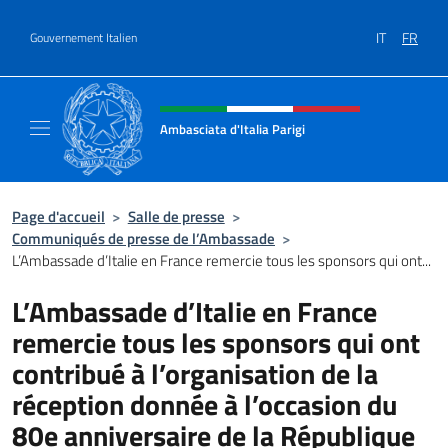
Aller au contenu
IT
FR
Gouvernement Italien
Site Web, social et en-tête de m
Ambasciata d'Italia Parigi
Il sito ufficiale dell'Ambasciata d'Italia Parigi
Page d'accueil
>
Salle de presse
>
Communiqués de presse de l’Ambassade
>
L’Ambassade d’Italie en France remercie tous les sponsors qui ont...
L’Ambassade d’Italie en France
remercie tous les sponsors qui ont
contribué à l’organisation de la
réception donnée à l’occasion du
80e anniversaire de la République