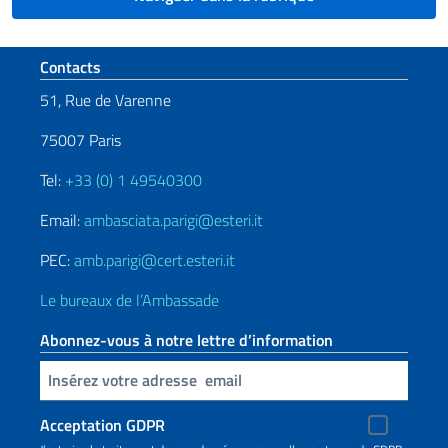
Section de pied de page
Contacts
51, Rue de Varenne
75007 Paris
Tel:
+33 (0) 1 49540300
Email:
ambasciata.parigi@esteri.it
PEC:
amb.parigi@cert.esteri.it
Le bureaux de l’Ambassade
Abonnez-vous à notre lettre d’information
Insert your email
Acceptation GDPR