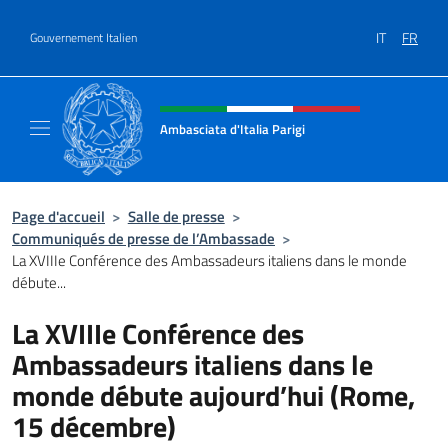
Aller au contenu
IT
FR
Gouvernement Italien
Site Web, social et en-tête de m
Ambasciata d'Italia Parigi
Il sito ufficiale dell'Ambasciata d'Italia Parigi
Page d'accueil
>
Salle de presse
>
Communiqués de presse de l’Ambassade
>
La XVIIIe Conférence des Ambassadeurs italiens dans le monde
débute...
La XVIIIe Conférence des
Ambassadeurs italiens dans le
monde débute aujourd’hui (Rome,
15 décembre)