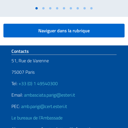
Naviguer dans la rubrique
Section de pied de page
Contacts
51, Rue de Varenne
75007 Paris
Tel:
+33 (0) 1 49540300
Email:
ambasciata.parigi@esteri.it
PEC:
amb.parigi@cert.esteri.it
Le bureaux de l’Ambassade