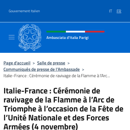
Aller au contenu
IT
FR
Gouvernement Italien
Site Web, social et en-tête de m
Ambasciata d'Italia Parigi
Il sito ufficiale dell'Ambasciata d'Italia Parigi
Page d'accueil
>
Salle de presse
>
Communiqués de presse de l’Ambassade
>
Italie-France : Cérémonie de ravivage de la Flamme à l’Arc...
Italie-France : Cérémonie de
ravivage de la Flamme à l’Arc de
Triomphe à l’occasion de la Fête de
l’Unité Nationale et des Forces
Armées (4 novembre)