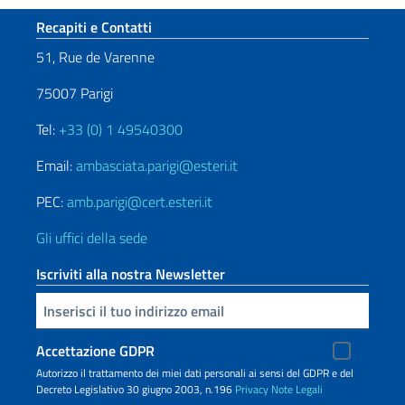
Sezione footer
Recapiti e Contatti
51, Rue de Varenne
75007 Parigi
Tel:
+33 (0) 1 49540300
Email:
ambasciata.parigi@esteri.it
PEC:
amb.parigi@cert.esteri.it
Gli uffici della sede
Iscriviti alla nostra Newsletter
Inserisci la tua email
Accettazione GDPR
Autorizzo il trattamento dei miei dati personali ai sensi del GDPR e del
Decreto Legislativo 30 giugno 2003, n.196
Privacy
Note Legali