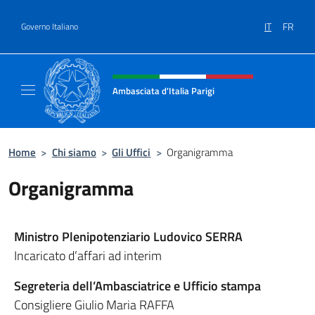
Salta al contenuto
IT
FR
Governo Italiano
Intestazione sito, social e menù
Ambasciata d'Italia Parigi
Il sito ufficiale dell'Ambasciata d'Italia Parigi
Home
>
Chi siamo
>
Gli Uffici
>
Organigramma
Organigramma
Ministro Plenipotenziario Ludovico SERRA
Incaricato d’affari ad interim
Segreteria dell’Ambasciatrice e Ufficio stampa
Consigliere Giulio Maria RAFFA